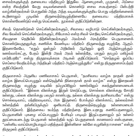
சைவர்களுக்குத் தலையாய மந்திரமும் இதுவே. ஆனைமுகன், முருகன், அம்மை
என்ற சிவத்தின் வேறு வடிவங்களைக் கொண்டு சைவ சமயத்தைப் பின்பற்றி
வாழ்கின்றவர்கள் பொதுவில் அந்த அந்த வடிவங்களுக்குரிய பொது மந்திரங்களைக்
கூறினாலும் முடிவில் திருவைந்தெழுத்தினையே தலையாய மந்திரமாகக்
கொள்ளவேண்டும் என்று மெய்கண்ட நூல்கள் குறிப்பிடுகின்றன.
சிவத் தொண்டுகள் செய்கின்றவர்களும், சிவாலய வழிபாடு செய்கின்றவர்களும்,
சிவ வேள்வி செய்கின்றவர்களும், சியோகம் என்ற சிவச் செறிவு செய்கின்றவர்களும்,
சிவஞான நெறியில் நிற்கின்றவர்களும் அவர்கள் அகத்திலே பெருமானைக்
கொண்டுவருதலுக்கு கணிக்க வேண்டிய மந்திரம் திருவைந்து எழுத்தே ஆகும்.
இதனாலேயே, “ஏதும் ஒன்றும் அறிவிலர் ஆயினும் ஓதி அஞ்செழுத்தும்
உணர்வார்கட்கு, பேதம் இன்றி அவர் அவர் உள்ளத்தே, மாதும் தாமும் மகிழ்வர்
மாற்பேறரே” என்று திருநாவுக்கரசு அடிகள் குறிப்பிடுவார். “செந்தழல் ஓம்பிய
செம்மை வேதியர்க்கு அந்தியுள் மந்திரம் அஞ்செழுத்துமே” என்று திருஞானசம்பந்தர்
குறிப்பிடுவார்.
திருவாசகம் அருளிய மணிவாசகப் பெருமான், ”நமசிவாய வாழ்க நாதன் தாள்
வாழ்க இமைப்பொழுதும் என்நெஞ்சில் நீங்காதான் தாள் வாழ்க” என்று இறைவன்
திருவைந்து எழுத்து வடிவில் நம்முயிரிலும் உணர்விலும் கலந்துள்ளமையைக்
குறிப்பிடுவார். “இல்லக விளக்கது இருள் கெடுப்பது, சொல்லக விளக்கது சோதி
உள்ளது, பல்லக விளக்கது பலரும் காண்பது, நல்லக விளக்கது நமசிவாயவே” என்று
சொல்வடிவாய், மந்திரவடிவாய், அக இருளைப் போக்கும் விளக்காய், நல்லவர்கள்
உள்ளத்தில் தங்கியிருக்கும் ஒளியாய்த் திருவைந்தெழுத்து உள்ளமையைக்
குறிப்பிடுவார். இத்தகைய உயர்ந்த மந்திரத்தை இடையறாது கணிப்பதனாலும்,
பெருமானின் புகழை எப்பொழுதும் பேசியும் பாடியும் இருப்பதனாலும் நம் உள்ளம்
தூய்மையடைந்து பெருமான் உள்ளத்தில் உருப் பெறுதலைக் காணலாம் என்பதனை,
“மன்னிய வாய்மொழியாலும் மதித்தவர் இன்னிசை உள்ளே எழுகின்ற ஈசனை” என்று
திருமூலர் குறிப்பிடுவார்.