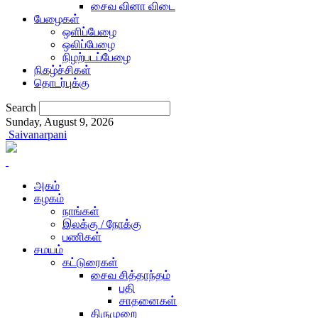
சைவ வினா விடை
பேழைகள்
ஒளிப்பேழை
ஒலிப்பேழை
நிழற்படப்பேழை
நிகழ்ச்சிகள்
தொடர்புக்கு
Search
Sunday, August 9, 2026
Saivanarpani
அகம்
கழகம்
நாங்கள்
இலக்கு / நோக்கு
பணிகள்
சமயம்
கட்டுரைகள்
சைவ சித்தாந்தம்
பதி
சாதனைகள்
திருமுறை