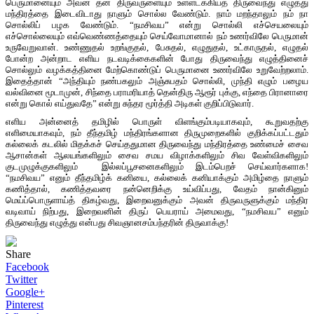
பெருமானையும் அவன் தன் திருவருளையும் உள்ளடக்கியத் திருவைந்து எழுத்து
மந்திரத்தை இடைவிடாது நாளும் சொல்ல வேண்டும். நாம் மறந்தாலும் நம் நா
சொல்லிப் பழக வேண்டும். “நமசிவய” என்று சொல்லி எச்செயலையும்
எச்சொல்லையும் எவ்வெண்ணத்தையும் செய்வோமானால் நம் உணர்விலே பெருமான்
உருவேறுவான். உண்ணுதல் உறங்குதல், பேசுதல், எழுதுதல், உட்காருதல், எழுதல்
போன்ற அன்றாட எளிய நடவடிக்கைகளின் போது திருவைந்து எழுத்தினைச்
சொல்லும் வழக்கத்தினை மேற்கொண்டுப் பெருமானை உணர்விலே உறுவேற்றலாம்.
இதைத்தான் “அந்தியும் நண்பகலும் அஞ்சுபதம் சொல்லி, முந்தி எழும் பழைய
வல்வினை மூடாமுன், சிந்தை பராமரியாத் தென்திரு ஆரூர் புக்கு, எந்தை பிரானாரை
என்று கொல் எய்துவதே” என்று சுந்தர மூர்த்தி அடிகள் குறிப்பிடுவார்.
எளிய அன்னைத் தமிழில் பொருள் விளங்கும்படியாகவும், கூறுவதற்கு
எளிமையாகவும், நம் தீந்தமிழ் மந்திரங்களான திருமுறைகளில் குறிக்கப்பட்டதும்
கல்லைக் கடலில் மிதக்கச் செய்ததுமான திருவைந்து மந்திரத்தை உண்மைச் சைவ
ஆசான்கள் ஆலயங்களிலும் சைவ சமய விழாக்களிலும் சிவ வேள்விகளிலும்
குடமுழுக்குகளிலும் இல்லப்பூசனைகளிலும் இடம்பெறச் செய்வார்களாக!
“நமசிவய” எனும் தீந்தமிழ்க் கனியை, கல்லைக் கனியாக்கும் அமிழ்தை நாளும்
கணித்தால், கணித்தவரை நன்னெறிக்கு உய்விப்பது, வேதம் நான்கினும்
மெய்ப்பொருளாய்த் திகழ்வது, இறைவனுக்கும் அவன் திருவருளுக்கும் மந்திர
வடிவாய் நிற்பது, இறைவனின் திருப் பெயராய் அமைவது, “நமசிவய” எனும்
திருவைந்து எழுத்து என்பது சிவஞானசம்பந்தரின் திருவாக்கு!
Share
Facebook
Twitter
Google+
Pinterest