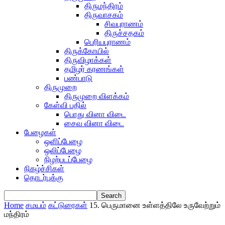
திருமந்திரம்
திருவாசகம்
சிவபுராணம்
திருச்சதகம்
பெரியபுராணம்
திருக்கோயில்
திருவிழாக்கள்
தமிழர் கரணங்கள்
பண்பாடு
திருமுறை
திருமுறை விளக்கம்
கேள்வி பதில்
பொது வினா விடை
சைவ வினா விடை
பேழைகள்
ஒளிப்பேழை
ஒலிப்பேழை
நிழற்படப்பேழை
நிகழ்ச்சிகள்
தொடர்புக்கு
Home
சமயம்
கட்டுரைகள்
15. பெருமானை உள்ளத்திலே உருவேற்றும்
மந்திரம்