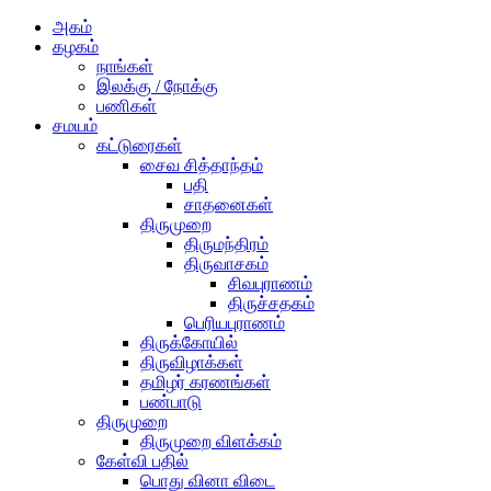
அகம்
கழகம்
நாங்கள்
இலக்கு / நோக்கு
பணிகள்
சமயம்
கட்டுரைகள்
சைவ சித்தாந்தம்
பதி
சாதனைகள்
திருமுறை
திருமந்திரம்
திருவாசகம்
சிவபுராணம்
திருச்சதகம்
பெரியபுராணம்
திருக்கோயில்
திருவிழாக்கள்
தமிழர் கரணங்கள்
பண்பாடு
திருமுறை
திருமுறை விளக்கம்
கேள்வி பதில்
பொது வினா விடை