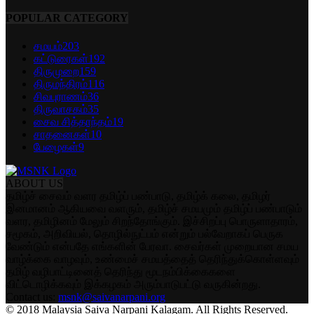
POPULAR CATEGORY
சமயம்
203
கட்டுரைகள்
192
திருமுறை
159
திருமந்திரம்
116
சிவபுராணம்
36
திருவாசகம்
35
சைவ சித்தாந்தம்
19
சாதனைகள்
10
பேழைகள்
9
ABOUT US
தமிழ்ச் சைவம் வளர தமிழ்ப் பண்பாடு, தமிழ்க் கலை, தமிழர்
இனமானம் ஆகியவை வளரும், தமிழ்ச் சமயமும் தமிழ்ப் பண்பாடும்
வளர, தமிழினம் மேலும் சிறந்தோங்கும். இச்சிறப்பு பொருளாதாரம்,
சமூகம், அறிவியல், தொழில்நுட்பம் என்றும் பல்வேறாகப் பெருக
வேண்டும் என்பதே எங்களின் பேரவா. சைவர்கள் முறையான சமய
வாழ்க்கை வாழவும், உண்மைச் சமயத்தைத் தெரிந்துக்கொள்ளவும்
தமிழ் வழிபாட்டினைத் தெரிந்து மூடநம்பிக்கைகளை
விட்டொழிக்கவும் இக்கழகம் அரும்பாடுபட்டு வருகின்றது.
Contact us:
msnk@saivanarpani.org
© 2018 Malaysia Saiva Narpani Kalagam. All Rights Reserved.