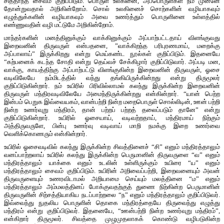
சித்தாந்த சைவம் குறிப்பிடும். பொருள் உலகினை, அப்பொருள்கள் நம் முன்னே
தோன்றுவதால் அறிகின்றோம். சொல் உலகினைச் சொற்களின் வழியாகவும்
எழுத்துக்களின் வழியாகவும் அவை உணர்த்தும் பொருளினை உள்ளத்தில்
எண்ணுவதின் வழி மட்டுமே அறிகின்றோம்.
மாந்தர்களின் மனத்தினுக்கும் வாக்கினுக்கும் அப்பாற்பட்டதாய் விளங்குவது
இறைவனின் திருவருள் என்பதனை, ”வாக்கிறந்த பரிபுரணமாய், மறைக்கு
அப்பாலாய்” இருக்கிறது என்று மெய்கண்ட நூல்கள் குறிப்பிடும். இதனையே
“கற்பனைக் கடந்த சோதி என்று தெய்வச் சேக்கிழார் குறிப்பிடுவார். அப்படி மன,
வாக்கு, காயத்திற்கு அப்பாற்பட்டு விளங்குகின்ற இறைவனின் திருவருள், ஓசை
வடிவிலேயே நம்மிடத்தில் வந்து தங்கியிருக்கின்றது என்று திருமூலர்
குறிப்பிடுகின்றார். நம் உயிரில் பிரிவில்லாமல் கலந்து இருக்கின்ற இறைவனின்
திருவருள் மந்திரவடிவிலேயே அமைந்திருக்கின்றது என்கின்றார். “யான் பெற்ற
இன்பம் பெறுக இவ்வையகம், வான்பற்றி நின்ற மறைபொருள் சொல்லிடின், ஊன் பற்றி
நின்ற உணர்வுறு மந்திரம், தான் பற்றப் பற்றத் தலைப்படும் தானே” என்று
குறிப்பிடுகின்றார். உயிரில் ஓசையாய், வடிவற்றதாய், மந்திரமாய் நிற்கும்
அத்திருவருளே, பின்பு உணர்வு வடிவாய் மாறி நமக்கு இறை உணர்வை
வெளிக்கொணரும் என்கின்றார்.
உயிரில் ஓசைவடிவில் கலந்து இருக்கின்ற சிவத்தினைச் “சி” எனும் மந்திரத்தாலும்
வனப்பாற்றலாய் உயிரில் கலந்து இருக்கின்ற பெருமானின் திருவருளை “வ” எனும்
மந்திரத்தாலும் யாக்கை எனும் உடலின் உள்ளிருக்கும் உயிரை “ய” எனும்
மந்திரத்தாலும் சைவம் குறிப்பிடும். உயிரின் அறிவைப்பற்றி, இறைவனையும் அவன்
திருவருளையும் உணரவிடாமல் அறியாமை செய்யும் மலத்தினை “ம” எனும்
மந்திரத்தாலும் அம்மலத்தினப் போக்குவதற்குத் துணை நிற்கின்ற பெருமானின்
திருவருளின் சிற்சத்தியாகிய நடப்பாற்றலை “ந” எனும் மந்திரத்தாலும் குறிப்பிடுவர்.
இவ்வைந்து நுதலிய பொருளின் தொகை மந்திரத்தையே திருவைந்து எழுத்து
மந்திரம் என்று குறிப்பிடுவர். இதனையே, “ஊன்பற்றி நின்ற உணர்வுறு மந்திரம்”,
என்கிறார் திருமூலர். சிவத்தை முழுமுதலாகக் கொண்டு வழிபடுகின்ற